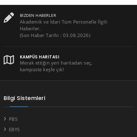
BIZDEN HABERLER
Akademik ve İdari Tüm Personelle İlgili
Haberler.
(Son Haber Tarihi : 03.08.2026)
KAMPÜS HARITASI
Merak ettiğin yeri haritadan seç,
kampüste keşfe çık!
Bilgi Sistemleri
PBS
EBYS