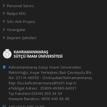
Personel Servis
Radyo KSÜ
Sıfır Atık Projesi
Yönergeler
Deprem Şehitleri
Kahramanmaraş Sütçü İmam Üniversitesi
Rektörlüğü, Avşar Yerleşkesi Batı Çevreyolu Blv.
No: 251/A 46050 - Onikişubat/Kahramanmaraş
Kep: Ksu.kahramanmaras@hs01.kep.tr
eTebligat Adresi: 35899-49980-64031
Tıp Fakültesi:0(344) 300 34 34
Hastane Randevu: 0850 440 46 46
+90 (344) 300 10 00