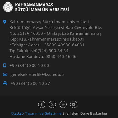
Kahramanmaraş Sütçü İmam Üniversitesi
Rektörlüğü, Avşar Yerleşkesi Batı Çevreyolu Blv.
No: 251/A 46050 - Onikişubat/Kahramanmaraş
Kep: Ksu.kahramanmaras@hs01.kep.tr
eTebligat Adresi: 35899-49980-64031
Tıp Fakültesi:0(344) 300 34 34
Hastane Randevu: 0850 440 46 46
+90 (344) 300 10 00
genelsekreterlik@ksu.edu.tr
+90 (344) 300 10 37
2025
©
Tasarım ve Geliştirme
Bilgi İşlem Daire Başkanlığı