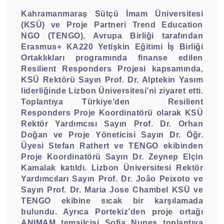
Kahramanmaraş Sütçü İmam Üniversitesi
(KSÜ) ve Proje Partneri Trend Education
NGO (TENGO), Avrupa Birliği tarafından
Erasmus+ KA220 Yetişkin Eğitimi İş Birliği
Ortaklıkları programında finanse edilen
Resilient Responders Projesi kapsamında,
KSÜ Rektörü Sayın Prof. Dr. Alptekin Yasım
liderliğinde Lizbon Üniversitesi’ni ziyaret etti.
Toplantıya Türkiye’den
Resilient
Responders Proje Koordinatörü olarak KSÜ
Rektör Yardımcısı Sayın Prof. Dr. Orhan
Doğan ve Proje Yöneticisi Sayın Dr. Öğr.
Üyesi Stefan Rathert ve TENGO ekibinden
Proje Koordinatörü Sayın Dr. Zeynep Elçin
Kamalak katıldı. Lizbon Üniversitesi Rektör
Yardımcıları Sayın Prof. Dr. Joâo Peixoto ve
Sayın Prof. Dr. Maria Jose Chambel KSÜ ve
TENGO ekibine sıcak bir karşılamada
bulundu. Ayrıca Portekiz’den proje ortağı
ANIMAM temsilcisi Sofia Nunes toplantıya