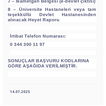
7 – İkametgah Belgesi (e-devlet çıktısı)
8 – Üniversite Hastaneleri veya tam
teşekküllü Devlet Hastanesinden
alınacak
Heyet Raporu
İrtibat Telefon Numarası:
0 344 300 11 97
SONUÇLAR BAŞVURU KODLARINA
GÖRE AŞAĞIDA VERİLMİŞTİR.
14.07.2025