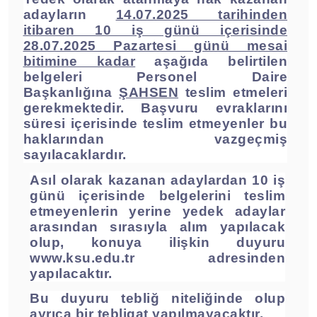
adayların
14.07.2025 tarihinden
itibaren 10 iş günü içerisinde
28.07.2025 Pazartesi günü mesai
bitimine kadar
aşağıda belirtilen
belgeleri Personel Daire
Başkanlığına
ŞAHSEN
teslim etmeleri
gerekmektedir. Başvuru evraklarını
süresi içerisinde teslim etmeyenler bu
haklarından vazgeçmiş
sayılacaklardır.
Asıl olarak kazanan adaylardan 10 iş
günü içerisinde belgelerini teslim
etmeyenlerin yerine yedek adaylar
arasından sırasıyla alım yapılacak
olup, konuya ilişkin duyuru
www.ksu.edu.tr
adresinden
yapılacaktır.
Bu duyuru tebliğ niteliğinde olup
ayrıca bir tebligat yapılmayacaktır.