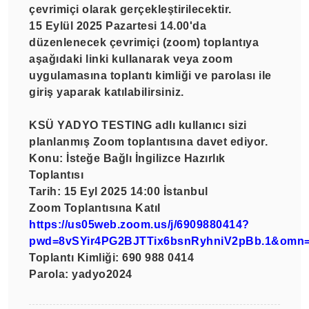
çevrimiçi olarak gerçekleştirilecektir.
15 Eylül 2025 Pazartesi 14.00'da
düzenlenecek çevrimiçi (zoom) toplantıya
aşağıdaki linki kullanarak veya zoom
uygulamasına toplantı kimliği ve parolası ile
giriş yaparak katılabilirsiniz.
KSÜ YADYO TESTING adlı kullanıcı sizi
planlanmış Zoom toplantısına davet ediyor.
Konu:
İsteğe Bağlı İngilizce Hazırlık
Toplantısı
Tarih:
15 Eyl 2025 14:00 İstanbul
Zoom Toplantısına Katıl
https://us05web.zoom.us/j/6909880414?
pwd=8vSYir4PG2BJTTix6bsnRyhniV2pBb.1&omn=
Toplantı Kimliği:
690 988 0414
Parola:
yadyo2024