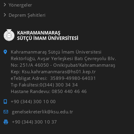
Yönergeler
Deprem Şehitleri
Kahramanmaraş Sütçü İmam Üniversitesi
Rektörlüğü, Avşar Yerleşkesi Batı Çevreyolu Blv.
No: 251/A 46050 - Onikişubat/Kahramanmaraş
Kep: Ksu.kahramanmaras@hs01.kep.tr
eTebligat Adresi: 35899-49980-64031
Tıp Fakültesi:0(344) 300 34 34
Hastane Randevu: 0850 440 46 46
+90 (344) 300 10 00
genelsekreterlik@ksu.edu.tr
+90 (344) 300 10 37