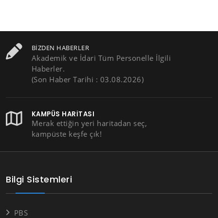
BIZDEN HABERLER
Akademik ve İdari Tüm Personelle İlgili
Haberler.
(Son Haber Tarihi : 03.08.2026)
KAMPÜS HARITASI
Merak ettiğin yeri haritadan seç,
kampüste keşfe çık!
Bilgi Sistemleri
PBS