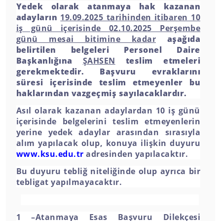
Yedek olarak atanmaya hak kazanan
adayların
19.09.2025 tarihinden itibaren 10
iş günü içerisinde 02.10.2025 Perşembe
günü mesai bitimine kadar
aşağıda
belirtilen belgeleri Personel Daire
Başkanlığına
ŞAHSEN
teslim etmeleri
gerekmektedir. Başvuru evraklarını
süresi içerisinde teslim etmeyenler bu
haklarından vazgeçmiş sayılacaklardır.
Asıl olarak kazanan adaylardan 10 iş günü
içerisinde belgelerini teslim etmeyenlerin
yerine yedek adaylar arasından sırasıyla
alım yapılacak olup, konuya ilişkin duyuru
www.ksu.edu.tr
adresinden yapılacaktır.
Bu duyuru tebliğ niteliğinde olup ayrıca bir
tebligat yapılmayacaktır.
1 –Atanmaya Esas Başvuru Dilekçesi