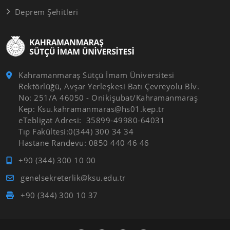
Deprem Şehitleri
Kahramanmaraş Sütçü İmam Üniversitesi
Rektörlüğü, Avşar Yerleşkesi Batı Çevreyolu Blv.
No: 251/A 46050 - Onikişubat/Kahramanmaraş
Kep: Ksu.kahramanmaras@hs01.kep.tr
eTebligat Adresi: 35899-49980-64031
Tıp Fakültesi:0(344) 300 34 34
Hastane Randevu: 0850 440 46 46
+90 (344) 300 10 00
genelsekreterlik@ksu.edu.tr
+90 (344) 300 10 37