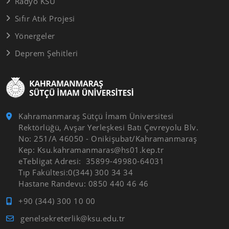
Radyo KSÜ
Sıfır Atık Projesi
Yönergeler
Deprem Şehitleri
Kahramanmaraş Sütçü İmam Üniversitesi
Rektörlüğü, Avşar Yerleşkesi Batı Çevreyolu Blv.
No: 251/A 46050 - Onikişubat/Kahramanmaraş
Kep: Ksu.kahramanmaras@hs01.kep.tr
eTebligat Adresi: 35899-49980-64031
Tıp Fakültesi:0(344) 300 34 34
Hastane Randevu: 0850 440 46 46
+90 (344) 300 10 00
genelsekreterlik@ksu.edu.tr