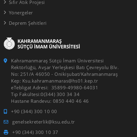
Sıfır Atık Projesi
Yönergeler
Deprem Şehitleri
Kahramanmaraş Sütçü İmam Üniversitesi
Rektörlüğü, Avşar Yerleşkesi Batı Çevreyolu Blv.
No: 251/A 46050 - Onikişubat/Kahramanmaraş
Kep: Ksu.kahramanmaras@hs01.kep.tr
eTebligat Adresi: 35899-49980-64031
Tıp Fakültesi:0(344) 300 34 34
Hastane Randevu: 0850 440 46 46
+90 (344) 300 10 00
genelsekreterlik@ksu.edu.tr
+90 (344) 300 10 37