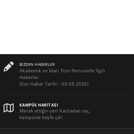
BIZDEN HABERLER
Akademik ve İdari Tüm Personelle İlgili
Haberler.
(Son Haber Tarihi : 03.08.2026)
KAMPÜS HARITASI
Merak ettiğin yeri haritadan seç,
kampüste keşfe çık!