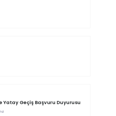
re Yatay Geçiş Başvuru Duyurusu
nız