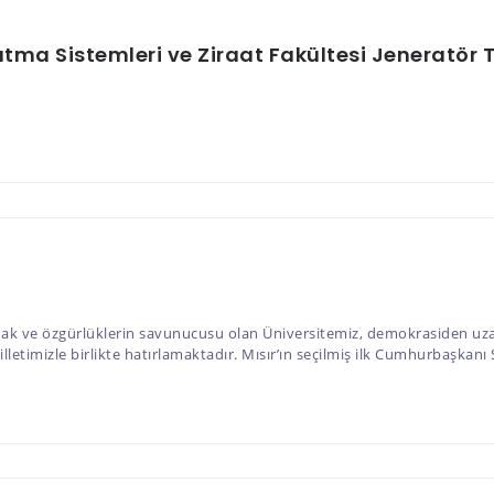
tma Sistemleri ve Ziraat Fakültesi Jeneratör T
e özgürlüklerin savunucusu olan Üniversitemiz, demokrasiden uzakla
lletimizle birlikte hatırlamaktadır. Mısır’ın seçilmiş ilk Cumhurbaşk