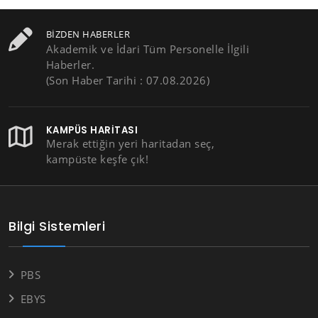
BIZDEN HABERLER
Akademik ve İdari Tüm Personelle İlgili
Haberler.
(Son Haber Tarihi : 07.08.2026)
KAMPÜS HARITASI
Merak ettiğin yeri haritadan seç,
kampüste keşfe çık!
Bilgi Sistemleri
PBS
EBYS