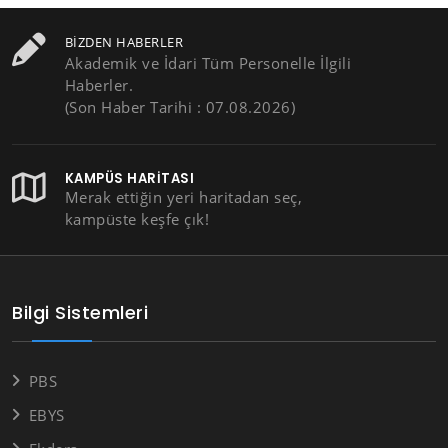
BIZDEN HABERLER
Akademik ve İdari Tüm Personelle İlgili
Haberler.
(Son Haber Tarihi : 07.08.2026)
KAMPÜS HARITASI
Merak ettiğin yeri haritadan seç,
kampüste keşfe çık!
Bilgi Sistemleri
PBS
EBYS