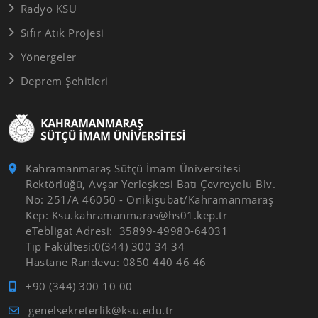
Radyo KSÜ
Sıfır Atık Projesi
Yönergeler
Deprem Şehitleri
Kahramanmaraş Sütçü İmam Üniversitesi
Rektörlüğü, Avşar Yerleşkesi Batı Çevreyolu Blv.
No: 251/A 46050 - Onikişubat/Kahramanmaraş
Kep: Ksu.kahramanmaras@hs01.kep.tr
eTebligat Adresi: 35899-49980-64031
Tıp Fakültesi:0(344) 300 34 34
Hastane Randevu: 0850 440 46 46
+90 (344) 300 10 00
genelsekreterlik@ksu.edu.tr