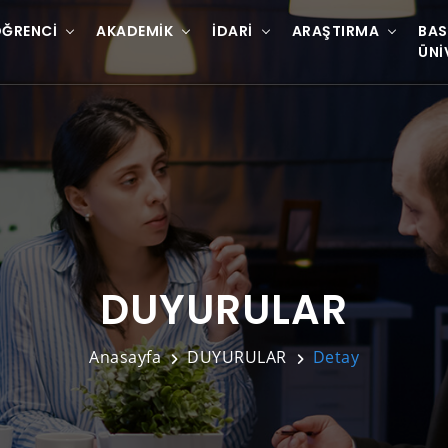
ĞRENCI
AKADEMIK
İDARI
ARAŞTIRMA
BAS
ÜNI
DUYURULAR
Anasayfa
DUYURULAR
Detay