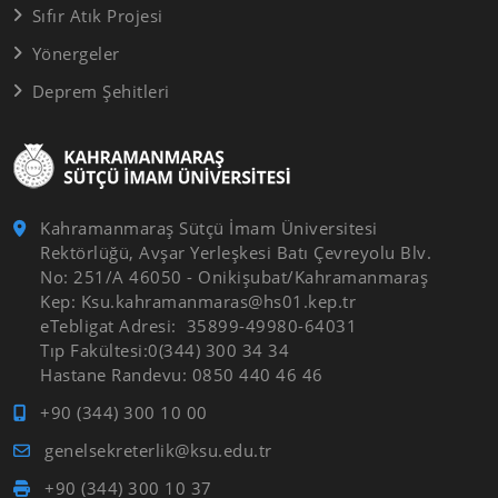
Sıfır Atık Projesi
Yönergeler
Deprem Şehitleri
Kahramanmaraş Sütçü İmam Üniversitesi
Rektörlüğü, Avşar Yerleşkesi Batı Çevreyolu Blv.
No: 251/A 46050 - Onikişubat/Kahramanmaraş
Kep: Ksu.kahramanmaras@hs01.kep.tr
eTebligat Adresi: 35899-49980-64031
Tıp Fakültesi:0(344) 300 34 34
Hastane Randevu: 0850 440 46 46
+90 (344) 300 10 00
genelsekreterlik@ksu.edu.tr
+90 (344) 300 10 37