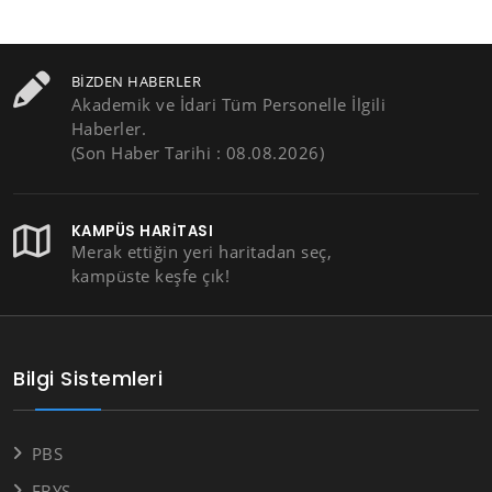
BIZDEN HABERLER
Akademik ve İdari Tüm Personelle İlgili
Haberler.
(Son Haber Tarihi : 08.08.2026)
KAMPÜS HARITASI
Merak ettiğin yeri haritadan seç,
kampüste keşfe çık!
Bilgi Sistemleri
PBS
EBYS