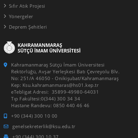
Sıfır Atık Projesi
Yönergeler
Deprem Şehitleri
Kahramanmaraş Sütçü İmam Üniversitesi
Rektörlüğü, Avşar Yerleşkesi Batı Çevreyolu Blv.
No: 251/A 46050 - Onikişubat/Kahramanmaraş
Kep: Ksu.kahramanmaras@hs01.kep.tr
eTebligat Adresi: 35899-49980-64031
Tıp Fakültesi:0(344) 300 34 34
Hastane Randevu: 0850 440 46 46
+90 (344) 300 10 00
genelsekreterlik@ksu.edu.tr
+90 (344) 300 10 37