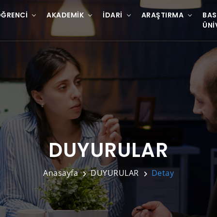
ĞRENCI
AKADEMIK
İDARI
ARAŞTIRMA
BAS
ÜNI
DUYURULAR
Anasayfa
DUYURULAR
Detay