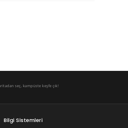
aritadan seç, kampüste keşfe çık!
Bilgi Sistemleri