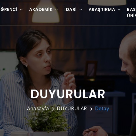
ĞRENCI
AKADEMIK
İDARI
ARAŞTIRMA
BAS
ÜNI
DUYURULAR
Anasayfa
DUYURULAR
Detay