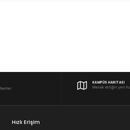
KAMPÜS HARITASI
Merak ettiğin yeri h
berler.
Hızlı Erişim