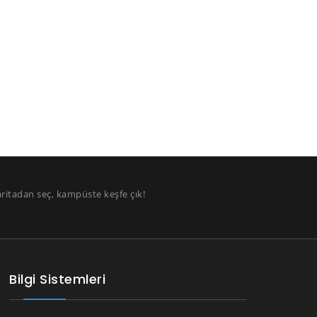
aritadan seç, kampüste keşfe çık!
Bilgi Sistemleri