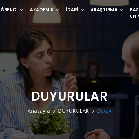
ĞRENCI
AKADEMIK
İDARI
ARAŞTIRMA
BAS
ÜNI
DUYURULAR
Anasayfa
DUYURULAR
Detay