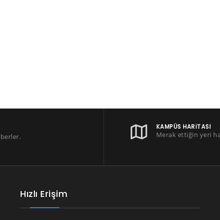
KAMPÜS HARITASI
Merak ettiğin yeri h
berler.
Hızlı Erişim