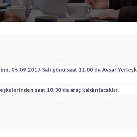
simi,
05
.0
9
.2017
Salı
günü saat 1
1
.
00
'da Avşar Yerleşk
leşkelerinden saat 10.
30
'da araç kaldırılacaktır.