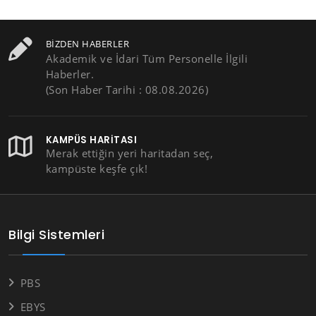
BIZDEN HABERLER
Akademik ve İdari Tüm Personelle İlgili
Haberler.
(Son Haber Tarihi : 08.08.2026)
KAMPÜS HARITASI
Merak ettiğin yeri haritadan seç,
kampüste keşfe çık!
Bilgi Sistemleri
PBS
EBYS