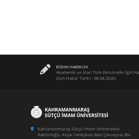
BIZDEN HABERLER
Akademik ve İdari Tüm Personelle İlgili Ha
(Son Haber Tarihi : 08.08.2026)
Kahramanmaraş Sütçü İmam Üniversitesi
Rektörlüğü, Avşar Yerleşkesi Batı Çevreyolu Blv.