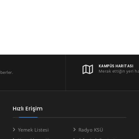
KAMPÜS HARITASI
Merak ettiğin yeri h
berler.
Hızlı Erişim
Yemek Listesi
Radyo KSÜ