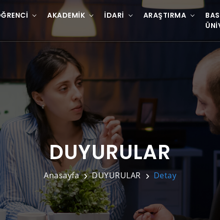
ĞRENCI
AKADEMIK
İDARI
ARAŞTIRMA
BAS
ÜNI
DUYURULAR
Anasayfa
DUYURULAR
Detay