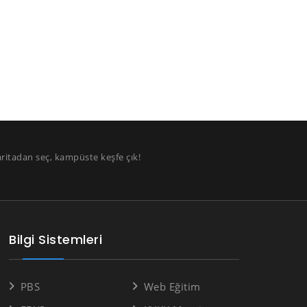
aritadan seç, kampüste keşfe çık!
Bilgi Sistemleri
PBS
Web Eğitim