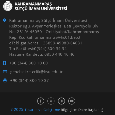
Kahramanmaraş Sütçü İmam Üniversitesi
Rektörlüğü, Avşar Yerleşkesi Batı Çevreyolu Blv.
No: 251/A 46050 - Onikişubat/Kahramanmaraş
Kep: Ksu.kahramanmaras@hs01.kep.tr
eTebligat Adresi: 35899-49980-64031
Tıp Fakültesi:0(344) 300 34 34
Hastane Randevu: 0850 440 46 46
+90 (344) 300 10 00
genelsekreterlik@ksu.edu.tr
+90 (344) 300 10 37
2025
©
Tasarım ve Geliştirme
Bilgi İşlem Daire Başkanlığı