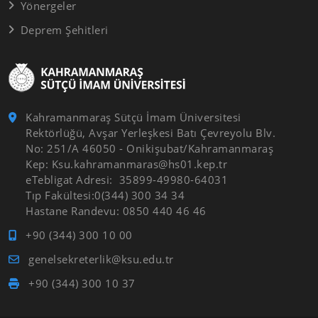
Yönergeler
Deprem Şehitleri
Kahramanmaraş Sütçü İmam Üniversitesi
Rektörlüğü, Avşar Yerleşkesi Batı Çevreyolu Blv.
No: 251/A 46050 - Onikişubat/Kahramanmaraş
Kep: Ksu.kahramanmaras@hs01.kep.tr
eTebligat Adresi: 35899-49980-64031
Tıp Fakültesi:0(344) 300 34 34
Hastane Randevu: 0850 440 46 46
+90 (344) 300 10 00
genelsekreterlik@ksu.edu.tr
+90 (344) 300 10 37