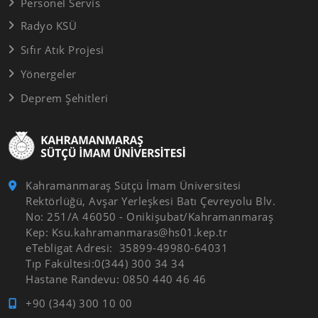
Personel Servis
Radyo KSÜ
Sıfır Atık Projesi
Yönergeler
Deprem Şehitleri
Kahramanmaraş Sütçü İmam Üniversitesi
Rektörlüğü, Avşar Yerleşkesi Batı Çevreyolu Blv.
No: 251/A 46050 - Onikişubat/Kahramanmaraş
Kep: Ksu.kahramanmaras@hs01.kep.tr
eTebligat Adresi: 35899-49980-64031
Tıp Fakültesi:0(344) 300 34 34
Hastane Randevu: 0850 440 46 46
+90 (344) 300 10 00