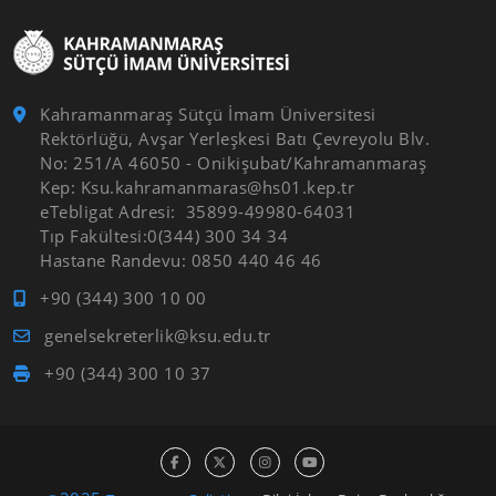
Kahramanmaraş Sütçü İmam Üniversitesi
Rektörlüğü, Avşar Yerleşkesi Batı Çevreyolu Blv.
No: 251/A 46050 - Onikişubat/Kahramanmaraş
Kep: Ksu.kahramanmaras@hs01.kep.tr
eTebligat Adresi: 35899-49980-64031
Tıp Fakültesi:0(344) 300 34 34
Hastane Randevu: 0850 440 46 46
+90 (344) 300 10 00
genelsekreterlik@ksu.edu.tr
+90 (344) 300 10 37