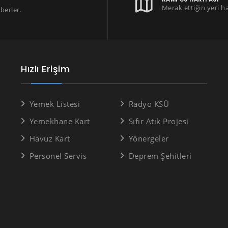
Merak ettiğin yeri h
berler.
Hızlı Erişim
Yemek Listesi
Radyo KSÜ
Yemekhane Kart
Sıfır Atık Projesi
Havuz Kart
Yönergeler
Personel Servis
Deprem Şehitleri