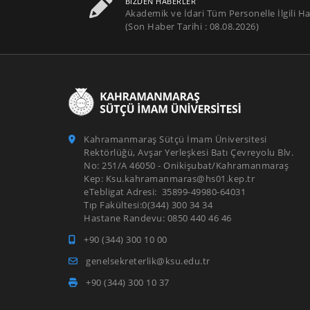
BIZDEN HABERLER
Akademik ve İdari Tüm Personelle İlgili Ha
(Son Haber Tarihi : 08.08.2026)
Kahramanmaraş Sütçü İmam Üniversitesi
Rektörlüğü, Avşar Yerleşkesi Batı Çevreyolu Blv.
No: 251/A 46050 - Onikişubat/Kahramanmaraş
Kep: Ksu.kahramanmaras@hs01.kep.tr
eTebligat Adresi: 35899-49980-64031
Tıp Fakültesi:0(344) 300 34 34
Hastane Randevu: 0850 440 46 46
+90 (344) 300 10 00
genelsekreterlik@ksu.edu.tr
+90 (344) 300 10 37