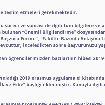
ne teslim etmeleri gerekmektedir.
üreci ve sonrası ile ilgili tüm bilgilere ve ay
k’te bulunan “Önemli Bilgilendirme” dosyasından
“Başvuru Formu”, “Fakülte Bazında Anlaşma Li
 mevcuttur, inceledikten sonra başvurunuzu yap
anan öğrencilerimizden bazılarının hibesi 20
ayınladığı 2019 erasmus uygulama el kitabınd
İlave Hibe” başlığı eklenmiştir. Konuyla ilgili
lar/erasmus-program%C4%B1/y%C3%BCksek%