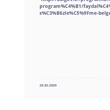
program%C4%B1/faydal%C4%
s%C3%B6zle%C5%9Fme-belge
20.02.2020