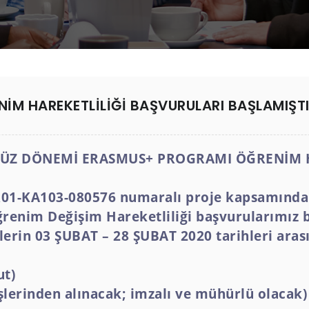
İM HAREKETLİLİĞİ BAŞVURULARI BAŞLAMIŞT
 GÜZ DÖNEMİ ERASMUS+ PROGRAMI ÖĞRENİM 
01-KA103-080576 numaralı proje kapsamında 
enim Değişim Hareketliliği başvurularımız 
erin 03 ŞUBAT – 28 ŞUBAT 2020 tarihleri aras
ut)
şlerinden alınacak; imzalı ve mühürlü olacak)