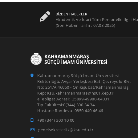
BIZDEN HABERLER
Akademik ve İdari Tüm Personelle İlgili Ha
(Son Haber Tarihi : 07.08.2026)
Kahramanmaraş Sütçü İmam Üniversitesi
Rektörlüğü, Avşar Yerleşkesi Batı Çevreyolu Blv.
No: 251/A 46050 - Onikişubat/Kahramanmaraş
Kep: Ksu.kahramanmaras@hs01.kep.tr
eTebligat Adresi: 35899-49980-64031
Tıp Fakültesi:0(344) 300 34 34
Hastane Randevu: 0850 440 46 46
+90 (344) 300 10 00
genelsekreterlik@ksu.edu.tr