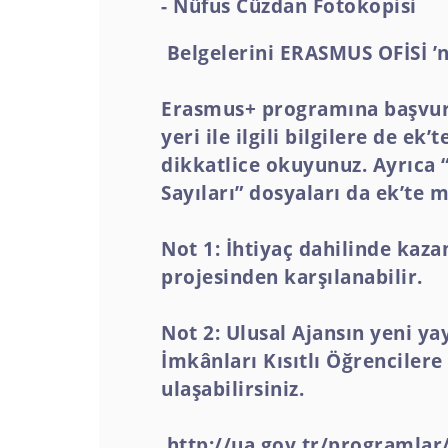
- Nüfus Cüzdan Fotokopisi
Belgelerini ERASMUS OFİSİ ’
Erasmus+ programına başvuru s
yeri ile ilgili bilgilere de e
dikkatlice okuyunuz. Ayrıca 
Sayıları” dosyaları da ek’te
Not 1: İhtiyaç dahilinde kaz
projesinden karşılanabilir.
Not 2: Ulusal Ajansın yeni y
İmkânları Kısıtlı Öğrencilere 
ulaşabilirsiniz.
http://ua.gov.tr/program