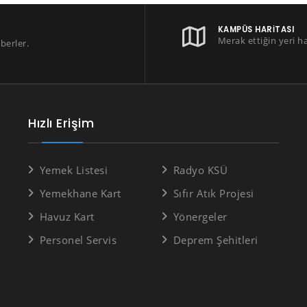
KAMPÜS HARITASI
Merak ettiğin yeri h
berler.
Hızlı Erişim
Yemek Listesi
Radyo KSÜ
Yemekhane Kart
Sıfır Atık Projesi
Havuz Kart
Yönergeler
Personel Servis
Deprem Şehitleri