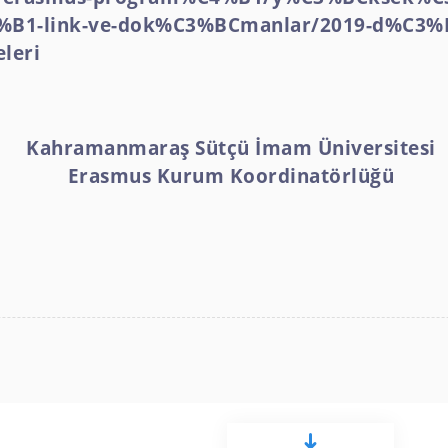
B1-link-ve-dok%C3%BCmanlar/2019-d%C3%
leri
Kahramanmaraş Sütçü İmam Üniversitesi
Erasmus Kurum Koordinatörlüğü