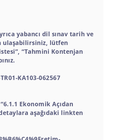
rıca yabancı dil sınav tarih ve
 ulaşabilirsiniz, lütfen
stesi”, “Tahmini Kontenjan
ınız.
19-TR01-KA103-062567
a “6.1.1 Ekonomik Açıdan
 detaylara aşağıdaki linkten
C3%B6%C4%9Fretim-