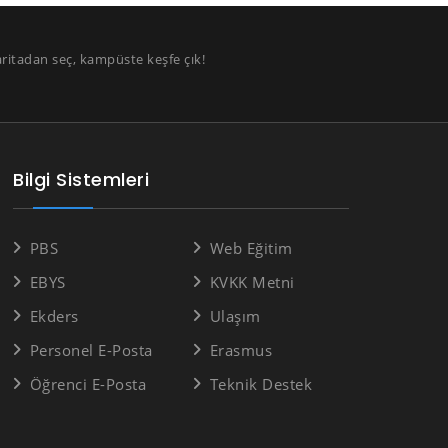
aritadan seç, kampüste keşfe çık!
Bilgi Sistemleri
PBS
Web Eğitim
EBYS
KVKK Metni
Ekders
Ulaşım
Personel E-Posta
Erasmus
Öğrenci E-Posta
Teknik Destek