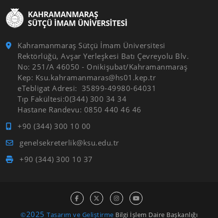
Kahramanmaraş Sütçü İmam Üniversitesi
Rektörlüğü, Avşar Yerleşkesi Batı Çevreyolu Blv.
No: 251/A 46050 - Onikişubat/Kahramanmaraş
Kep: Ksu.kahramanmaras@hs01.kep.tr
eTebligat Adresi: 35899-49980-64031
Tıp Fakültesi:0(344) 300 34 34
Hastane Randevu: 0850 440 46 46
+90 (344) 300 10 00
genelsekreterlik@ksu.edu.tr
+90 (344) 300 10 37
2025
©
Tasarım ve Geliştirme
Bilgi İşlem Daire Başkanlığı