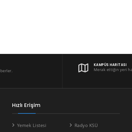
KAMPÜS HARITASI
Merak ettiğin yeri h
berler.
Hızlı Erişim
Yemek Listesi
Radyo KSÜ