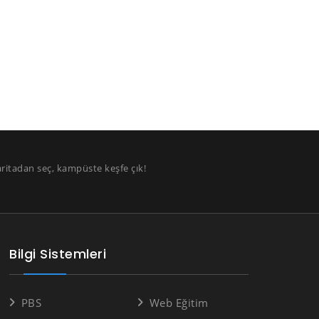
aritadan seç, kampüste keşfe çık!
Bilgi Sistemleri
PBS
Web Eğitim