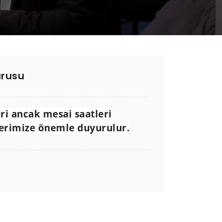
urusu
i ancak mesai saatleri
lerimize önemle duyurulur.