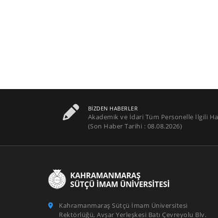
BIZDEN HABERLER
Akademik ve İdari Tüm Personelle İlgili Ha
(Son Haber Tarihi : 08.08.2026)
Kahramanmaraş Sütçü İmam Üniversitesi
Rektörlüğü, Avşar Yerleşkesi Batı Çevreyolu Blv.