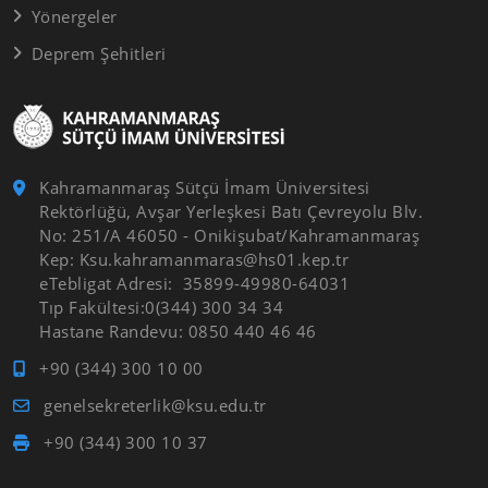
Yönergeler
Deprem Şehitleri
Kahramanmaraş Sütçü İmam Üniversitesi
Rektörlüğü, Avşar Yerleşkesi Batı Çevreyolu Blv.
No: 251/A 46050 - Onikişubat/Kahramanmaraş
Kep: Ksu.kahramanmaras@hs01.kep.tr
eTebligat Adresi: 35899-49980-64031
Tıp Fakültesi:0(344) 300 34 34
Hastane Randevu: 0850 440 46 46
+90 (344) 300 10 00
genelsekreterlik@ksu.edu.tr
+90 (344) 300 10 37