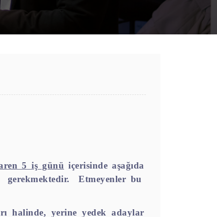
baren 5 iş günü
içerisinde aşağıda
gerekmektedir.
Etmeyenler bu
rı halinde, yerine yedek adaylar