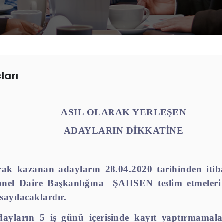
ları
ASIL OLARAK YERLEŞEN
ADAYLARIN DİKKATİNE
arak kazanan adayların
28
.04.2020 tarihinden iti
sonel Daire Başkanlığına
ŞAHSEN
teslim etmeleri
sayılacaklardır.
ayların 5 iş günü içerisinde kayıt yaptırmamala