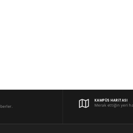
KAMPÜS HARITASI
Merak ettiğin yeri h
berler.