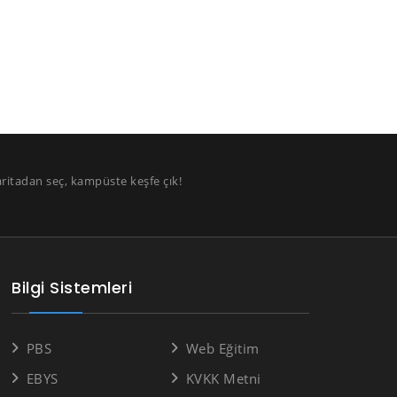
aritadan seç, kampüste keşfe çık!
Bilgi Sistemleri
PBS
Web Eğitim
EBYS
KVKK Metni