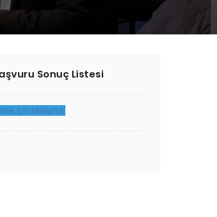
aşvuru Sonuç Listesi
k için tıklayınız.