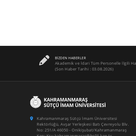
BIZDEN HABERLER
Akademik ve İdari Tüm Personelle İlgili Ha
(Son Haber Tarihi : 03.08.2026)
Kahramanmaraş Sütçü İmam Üniversitesi
Rektörlüğü, Avşar Yerleşkesi Batı Çevreyolu Blv.
No: 251/A 46050 - Onikişubat/Kahramanmaraş
Kep: Ksu.kahramanmaras@hs01.kep.tr