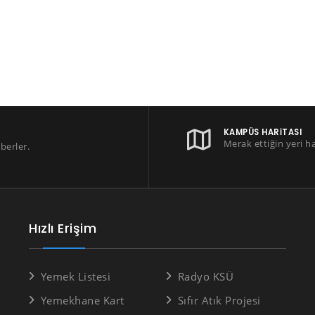
KAMPÜS HARITASI
Merak ettiğin yeri h
berler.
Hızlı Erişim
Yemek Listesi
Radyo KSÜ
Yemekhane Kart
Sıfır Atık Projesi