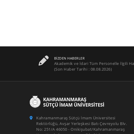
BIZDEN HABERLER
Akademik ve İdari Tüm Personelle İlgili Ha
(Son Haber Tarihi : 08.08.2026)
Kahramanmaraş Sütçü İmam Üniversitesi
Rektörlüğü, Avşar Yerleşkesi Batı Çevreyolu Blv.
No: 251/A 46050 - Onikişubat/Kahramanmaraş