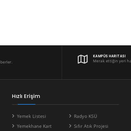
KAMPÜS HARITASI
Merak ettiğin yeri h
berler.
Hızlı Erişim
Yemek Listesi
Radyo KSÜ
Yemekhane Kart
Sıfır Atık Projesi