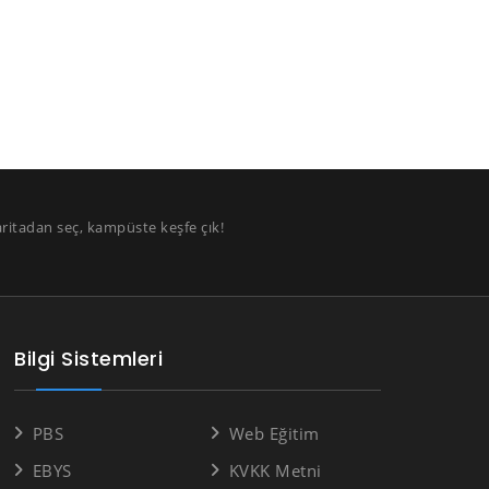
aritadan seç, kampüste keşfe çık!
Bilgi Sistemleri
PBS
Web Eğitim
EBYS
KVKK Metni