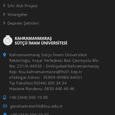
Sıfır Atık Projesi
Yönergeler
Deprem Şehitleri
Kahramanmaraş Sütçü İmam Üniversitesi
Rektörlüğü, Avşar Yerleşkesi Batı Çevreyolu Blv.
No: 251/A 46050 - Onikişubat/Kahramanmaraş
Kep: Ksu.kahramanmaras@hs01.kep.tr
eTebligat Adresi: 35899-49980-64031
Tıp Fakültesi:0(344) 300 34 34
Hastane Randevu: 0850 440 46 46
+90 (344) 300 10 00
genelsekreterlik@ksu.edu.tr
+90 (344) 300 10 37