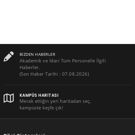
BIZDEN HABERLER
Akademik ve İdari Tüm Personelle İlgili
Haberler.
(Son Haber Tarihi : 07.08.2026)
KAMPÜS HARITASI
Merak ettiğin yeri haritadan seç,
kampüste keşfe çık!