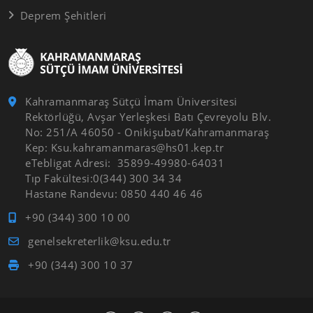
Deprem Şehitleri
Kahramanmaraş Sütçü İmam Üniversitesi
Rektörlüğü, Avşar Yerleşkesi Batı Çevreyolu Blv.
No: 251/A 46050 - Onikişubat/Kahramanmaraş
Kep: Ksu.kahramanmaras@hs01.kep.tr
eTebligat Adresi: 35899-49980-64031
Tıp Fakültesi:0(344) 300 34 34
Hastane Randevu: 0850 440 46 46
+90 (344) 300 10 00
genelsekreterlik@ksu.edu.tr
+90 (344) 300 10 37