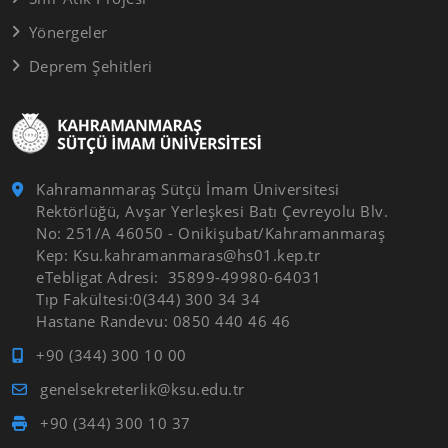
Yönergeler
Deprem Şehitleri
Kahramanmaraş Sütçü İmam Üniversitesi
Rektörlüğü, Avşar Yerleşkesi Batı Çevreyolu Blv.
No: 251/A 46050 - Onikişubat/Kahramanmaraş
Kep: Ksu.kahramanmaras@hs01.kep.tr
eTebligat Adresi: 35899-49980-64031
Tıp Fakültesi:0(344) 300 34 34
Hastane Randevu: 0850 440 46 46
+90 (344) 300 10 00
genelsekreterlik@ksu.edu.tr
+90 (344) 300 10 37