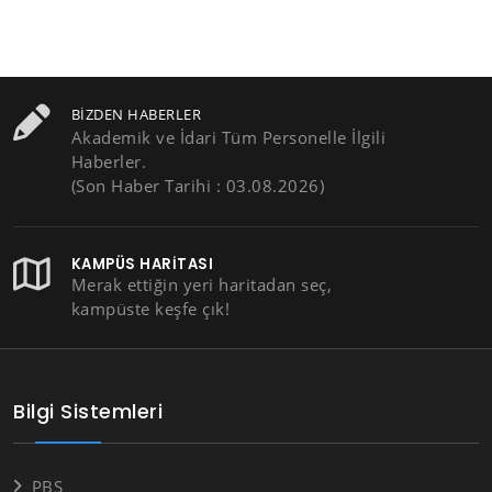
BIZDEN HABERLER
Akademik ve İdari Tüm Personelle İlgili
Haberler.
(Son Haber Tarihi : 03.08.2026)
KAMPÜS HARITASI
Merak ettiğin yeri haritadan seç,
kampüste keşfe çık!
Bilgi Sistemleri
PBS