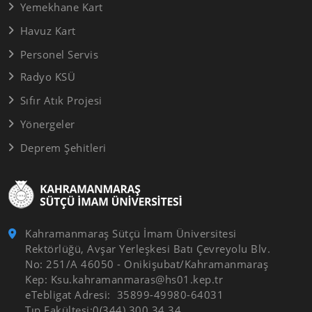
Yemekhane Kart
Havuz Kart
Personel Servis
Radyo KSÜ
Sıfır Atık Projesi
Yönergeler
Deprem Şehitleri
Kahramanmaraş Sütçü İmam Üniversitesi
Rektörlüğü, Avşar Yerleşkesi Batı Çevreyolu Blv.
No: 251/A 46050 - Onikişubat/Kahramanmaraş
Kep: Ksu.kahramanmaras@hs01.kep.tr
eTebligat Adresi: 35899-49980-64031
Tıp Fakültesi:0(344) 300 34 34