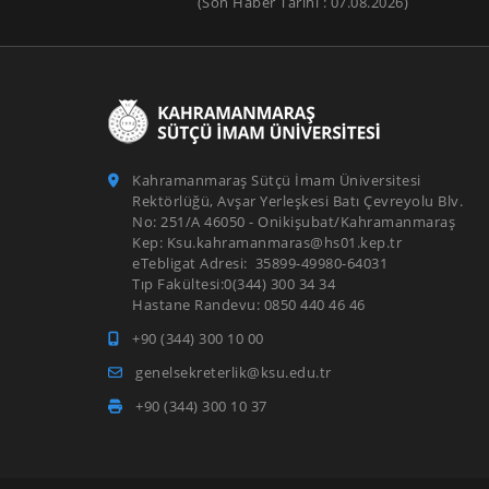
(Son Haber Tarihi : 07.08.2026)
Kahramanmaraş Sütçü İmam Üniversitesi
Rektörlüğü, Avşar Yerleşkesi Batı Çevreyolu Blv.
No: 251/A 46050 - Onikişubat/Kahramanmaraş
Kep: Ksu.kahramanmaras@hs01.kep.tr
eTebligat Adresi: 35899-49980-64031
Tıp Fakültesi:0(344) 300 34 34
Hastane Randevu: 0850 440 46 46
+90 (344) 300 10 00
genelsekreterlik@ksu.edu.tr
+90 (344) 300 10 37