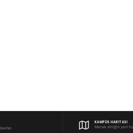
KAMPÜS HARITASI
Merak ettiğin yeri h
berler.