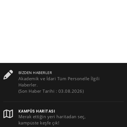
BIZDEN HABERLER
Akademik ve İdari Tüm Personelle İlgili
Haberler.
(Son Haber Tarihi : 03.08.2026)
KAMPÜS HARITASI
Merak ettiğin yeri haritadan seç,
kampüste keşfe çık!