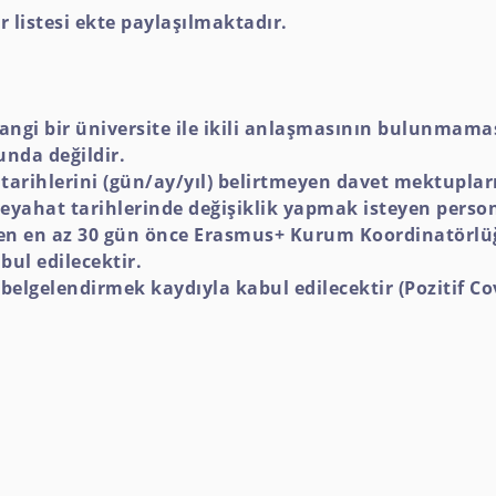
listesi ekte paylaşılmaktadır.
ngi bir üniversite ile ikili anlaşmasının bulunmam
nda değildir.
arihlerini (gün/ay/yıl) belirtmeyen davet mektuplar
eyahat tarihlerinde değişiklik yapmak isteyen person
kten en az 30 gün önce Erasmus+ Kurum Koordinatörlü
ul edilecektir.
elgelendirmek kaydıyla kabul edilecektir (Pozitif Cov