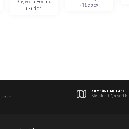
Başvuru Formu
(1).docx
(2).doc
KAMPÜS HARITASI
Merak ettiğin yeri h
berler.