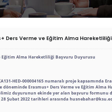
+ Ders Verme ve Eğitim Alma Hareketliliği
 Eğitim Alma Hareketliliği Başvuru Duyurusu
KA131-HED-000004165 numaralı proje kapsamında Eras
oje döneminde Erasmus+ Ders Verme ve Eğitim Alma H
nelimiz duyurunun ekinde yer alan başvuru formunu 
 - 28 Şubat 2022 tarihleri arasında husnebahar@ksu.ed