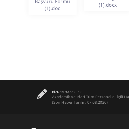
Başvuru Formu
(1).docx
(1).doc
BIZDEN HABERLER
Akademik ve İdari Tüm Personelle İlgili Ha
(Son Haber Tarihi : 07.08.2026)