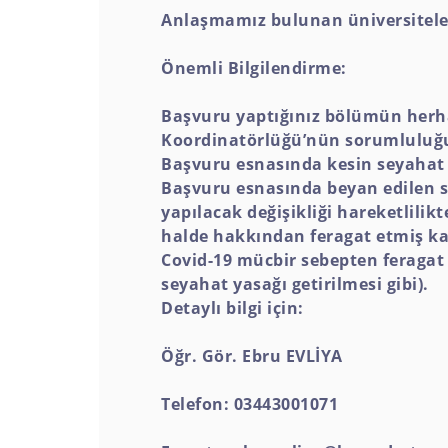
Anlaşmamız bulunan üniversiteler 
Önemli Bilgilendirme:
Başvuru yaptığınız bölümün herha
Koordinatörlüğü’nün sorumluluğu
Başvuru esnasında kesin seyahat t
Başvuru esnasında beyan edilen s
yapılacak değişikliği hareketlili
halde hakkından feragat etmiş kab
Covid-19 mücbir sebepten feragat b
seyahat yasağı getirilmesi gibi).
Detaylı bilgi için:
Öğr. Gör. Ebru EVLİYA
Telefon: 03443001071