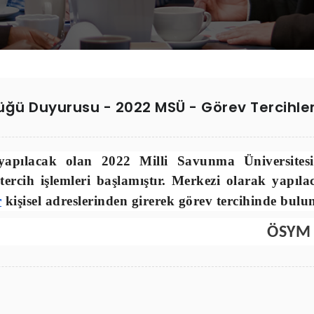
üğü Duyurusu - 2022 MSÜ - Görev Tercihle
yapılacak olan
2022
Milli Savunma Üniversites
i tercih işlemleri başlamıştır. Merkezi olarak yap
r
kişisel adreslerinden girerek görev tercihinde bul
ÖSYM 