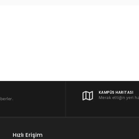
KAMPÜS HARITASI
Merak ettiğin yeri h
berler.
Hızlı Erişim