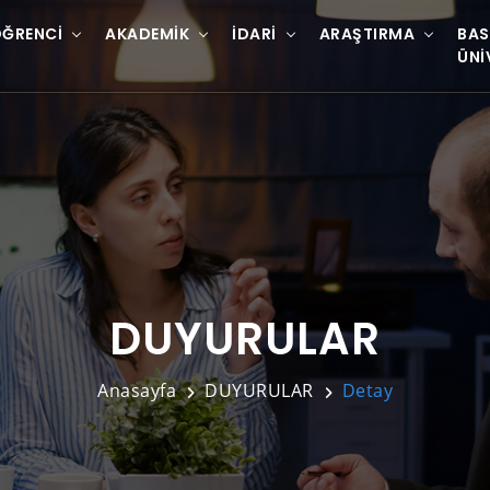
ĞRENCI
AKADEMIK
İDARI
ARAŞTIRMA
BAS
ÜNI
DUYURULAR
Anasayfa
DUYURULAR
Detay