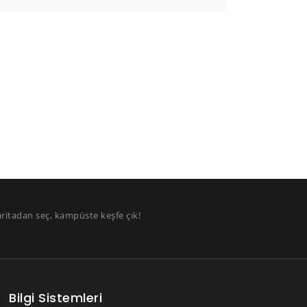
aritadan seç, kampüste keşfe çık!
Bilgi Sistemleri