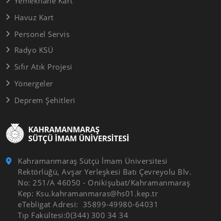
Yemekhane Kart
Havuz Kart
Personel Servis
Radyo KSÜ
Sıfır Atık Projesi
Yönergeler
Deprem Şehitleri
Kahramanmaraş Sütçü İmam Üniversitesi
Rektörlüğü, Avşar Yerleşkesi Batı Çevreyolu Blv.
No: 251/A 46050 - Onikişubat/Kahramanmaraş
Kep: Ksu.kahramanmaras@hs01.kep.tr
eTebligat Adresi: 35899-49980-64031
Tıp Fakültesi:0(344) 300 34 34