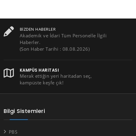
BIZDEN HABERLER
Akademik ve İdari Tüm Personelle İlgili
Haberler.
(Son Haber Tarihi : 08.08.2026)
KAMPÜS HARITASI
Merak ettiğin yeri haritadan seç,
kampüste keşfe çık!
Bilgi Sistemleri
PBS