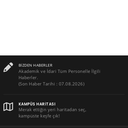
BIZDEN HABERLER
Akademik ve İdari Tüm Personelle İlgili
Haberler.
(Son Haber Tarihi : 07.08.2026)
KAMPÜS HARITASI
Merak ettiğin yeri haritadan seç,
kampüste keşfe çık!