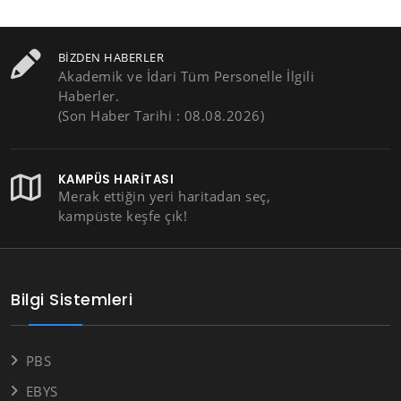
BIZDEN HABERLER
Akademik ve İdari Tüm Personelle İlgili
Haberler.
(Son Haber Tarihi : 08.08.2026)
KAMPÜS HARITASI
Merak ettiğin yeri haritadan seç,
kampüste keşfe çık!
Bilgi Sistemleri
PBS
EBYS