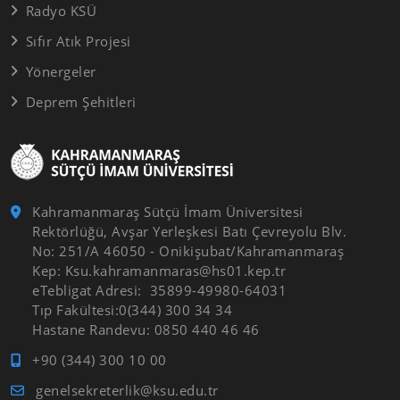
Radyo KSÜ
Sıfır Atık Projesi
Yönergeler
Deprem Şehitleri
Kahramanmaraş Sütçü İmam Üniversitesi
Rektörlüğü, Avşar Yerleşkesi Batı Çevreyolu Blv.
No: 251/A 46050 - Onikişubat/Kahramanmaraş
Kep: Ksu.kahramanmaras@hs01.kep.tr
eTebligat Adresi: 35899-49980-64031
Tıp Fakültesi:0(344) 300 34 34
Hastane Randevu: 0850 440 46 46
+90 (344) 300 10 00
genelsekreterlik@ksu.edu.tr