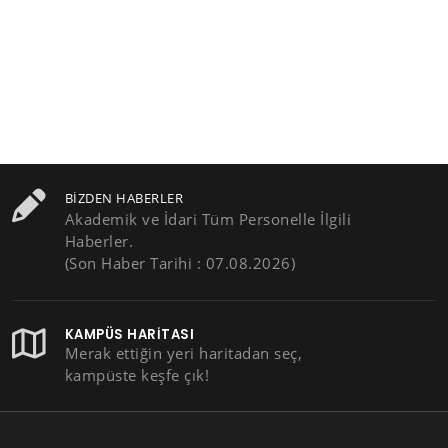
BIZDEN HABERLER
Akademik ve İdari Tüm Personelle İlgili
Haberler.
(Son Haber Tarihi : 07.08.2026)
KAMPÜS HARITASI
Merak ettiğin yeri haritadan seç,
kampüste keşfe çık!