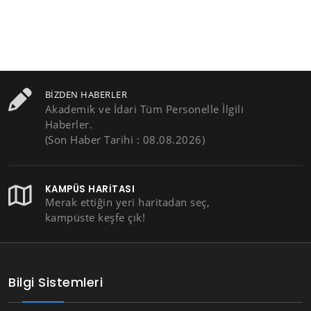
BIZDEN HABERLER
Akademik ve İdari Tüm Personelle İlgili
Haberler.
(Son Haber Tarihi : 08.08.2026)
KAMPÜS HARITASI
Merak ettiğin yeri haritadan seç,
kampüste keşfe çık!
Bilgi Sistemleri