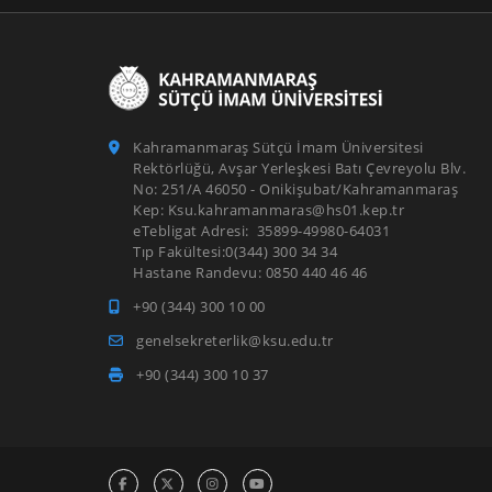
Kahramanmaraş Sütçü İmam Üniversitesi
Rektörlüğü, Avşar Yerleşkesi Batı Çevreyolu Blv.
No: 251/A 46050 - Onikişubat/Kahramanmaraş
Kep: Ksu.kahramanmaras@hs01.kep.tr
eTebligat Adresi: 35899-49980-64031
Tıp Fakültesi:0(344) 300 34 34
Hastane Randevu: 0850 440 46 46
+90 (344) 300 10 00
genelsekreterlik@ksu.edu.tr
+90 (344) 300 10 37