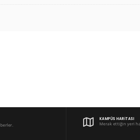
KAMPÜS HARITASI
Merak ettiğin yeri h
berler.