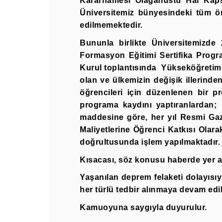
Kararnamesi Olağanüstü Hal Kapsa
Üniversitemiz bünyesindeki tüm ön
edilmemektedir.
Bununla birlikte Üniversitemizde
Formasyon Eğitimi Sertifika Prog
Kurul toplantısında Yükseköğretim
olan ve ülkemizin değişik illerinde
öğrencileri için düzenlenen bir p
programa kaydını yaptıranlardan;
maddesine göre, her yıl Resmi Gaz
Maliyetlerine Öğrenci Katkısı Olara
doğrultusunda işlem yapılmaktadır.
Kısacası, söz konusu haberde yer ala
Yaşanılan deprem felaketi dolayısı
her türlü tedbir alınmaya devam
edi
Kamuoyuna saygıyla duyurulur.