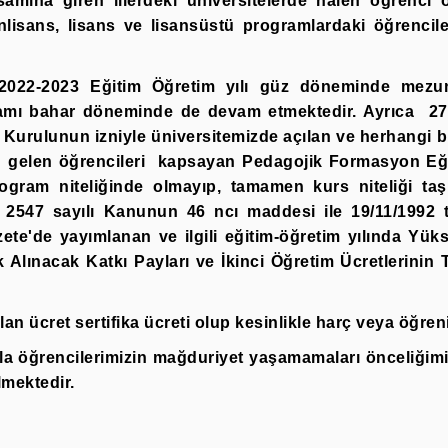
mına giren illerdeki üniversitelerde halen öğrenci o
lisans, lisans ve lisansüstü programlardaki öğrencile
 2022-2023 Eğitim Öğretim yılı güz döneminde mezunl
ramı bahar döneminde de devam etmektedir. Ayrıca
27
 Kurulunun izniyle üniversitemizde açılan ve herhang
n gelen öğrencileri
kapsayan Pedagojik Formasyon Eğit
rogram niteliğinde olmayıp, tamamen kurs niteliği taş
 2547 sayılı Kanunun 46 ncı maddesi ile 19/11/1992 t
ete'de yayımlanan ve ilgili eğitim-öğretim yılında Yü
k Alınacak Katkı Payları ve İkinci Öğretim Ücretlerinin
n ücret sertifika ücreti olup kesinlikle harç veya öğreni
yla öğrencilerimizin mağduriyet yaşamamaları önceliğim
lmektedir
.