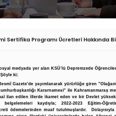
i Sertifika Programı Ücretleri Hakkında B
sosyal medyada yer alan KSÜ’lü Depremzede Öğrencilerd
Şöyle ki;
ı Resmî Gazete'de yayımlanarak yürürlüğe giren "Olağ
n Cumhurbaşkanlığı Kararnamesi" ile Kahramanmaraş mer
al ilan edilen illerde ikamet eden ve bir Devlet yük
 belgelemeleri kaydıyla; 2022-2023 Eğitim-Öğreti
reti ödemelerinden muaf tutulmuşlardır. Dolayısıyl